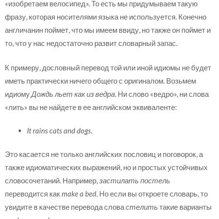
«изобретаем велосипед». То есть мы придумываем такую
фразу, которая носителями языка не используется. Конечно
англичанин поймет, что мы имеем ввиду, но также он поймет и
то, что у нас недостаточно развит словарный запас.
К примеру, дословный перевод той или иной идиомы не будет
иметь практически ничего общего с оригиналом. Возьмем
идиому
Дождь льет как из ведра
. Ни слово «ведро», ни слова
«лить» вы не найдете в ее английском эквиваленте:
It rains cats and dogs.
Это касается не только английских пословиц и поговорок, а
также идиоматических выражений, но и простых устойчивых
словосочетаний. Например,
застилать постель
переводится как
make a bed
. Но если вы откроете словарь, то
увидите в качестве перевода слова
стелить
такие варианты