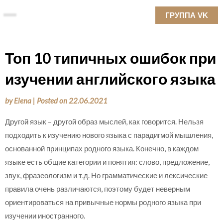
Skip
ГРУППА VK
to
content
Топ 10 типичных ошибок при
изучении английского языка
by
Elena
|
Posted on
22.06.2021
Другой язык – другой образ мыслей, как говорится. Нельзя
подходить к изучению нового языка с парадигмой мышления,
основанной принципах родного языка. Конечно, в каждом
языке есть общие категории и понятия: слово, предложение,
звук, фразеологизм и т.д. Но грамматические и лексические
правила очень различаются, поэтому будет неверным
ориентироваться на привычные нормы родного языка при
изучении иностранного.