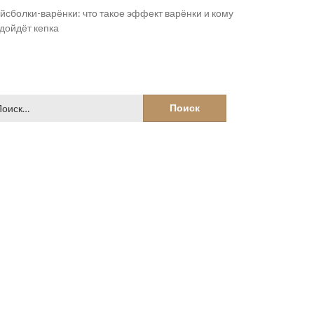
йсболки-варёнки: что такое эффект варёнки и кому
дойдёт кепка
йти: