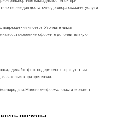
рно‑транспортные накладные, счета и, при
тных переездов достаточно договора оказания услуг и
х повреждений и потерь. Уточните лимит
фе на восстановление, оформите дополнительную
овки, сделайте фото содержимого в присутствии
доказательств при претензии.
риёма‑передачи. Маленькие формальности экономят
ратить расходы