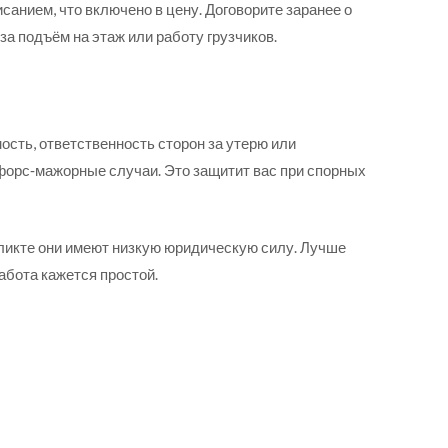
санием, что включено в цену. Договорите заранее о
а подъём на этаж или работу грузчиков.
ость, ответственность сторон за утерю или
форс‑мажорные случаи. Это защитит вас при спорных
ликте они имеют низкую юридическую силу. Лучше
абота кажется простой.