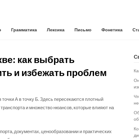
о
Грамматика
Лексика
Письмо
Фонетика
Ст
С
ве: как выбрать
ить и избежать проблем
Ка
Он
из
Чт
з точки А в точку Б. Здесь пересекаются плотный
не
е транспорта и множество нюансов, которые влияют на
Об
об
Ко
спорта, документах, ценообразовании и практических
ди