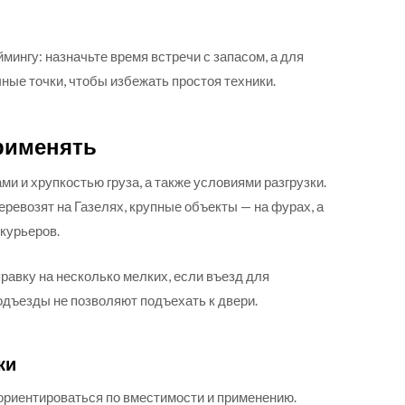
мингу: назначьте время встречи с запасом, а для
ые точки, чтобы избежать простоя техники.
применять
 и хрупкостью груза, а также условиями разгрузки.
евозят на Газелях, крупные объекты — на фурах, а
курьеров.
авку на несколько мелких, если въезд для
одъезды не позволяют подъехать к двери.
ки
ориентироваться по вместимости и применению.