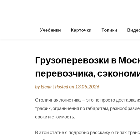
Skip
to
content
Учебники
Карточки
Топики
Виде
Грузоперевозки в Моск
перевозчика, сэконом
by
Elena
|
Posted on
13.05.2026
Столичная логистика — это не просто доставка и
трафик, ограничения по габаритам, разнообрази
сроки и стоимость.
В этой статье я подробно расскажу о типах тран