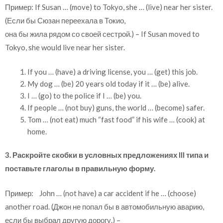
Пример: If Susan … (move) to Tokyo, she … (live) near her sister.
(Если бы Сюзан переехала в Токио,
она бы жила рядом со своей сестрой.) – If Susan moved to
Tokyo, she would live near her sister.
If you … (have) a driving license, you … (get) this job.
My dog … (be) 20 years old today if it … (be) alive.
I … (go) to the police if I … (be) you.
If people … (not buy) guns, the world … (become) safer.
Tom … (not eat) much “fast food” if his wife … (cook) at
home.
3. Раскройте скобки в условных предложениях III типа и
поставьте глаголы в правильную форму.
Пример: John … (not have) a car accident if he … (choose)
another road. (Джон не попал бы в автомобильную аварию,
если бы выбрал другую дорогу.) –