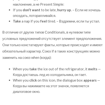
наклонение, а не Present Simple:
If you
don’t want
to be late,
hurry up
. – Если не хочешь
опоздать, поторапливайся.
Take
a nap if you
feel
tired. – Вздремни, если ты устал.
В отличие от других типов Сonditionals, в нулевом типе
условных предложений отсутствует элемент предположения.
Они только констатируют факты, которые происходят и имеют
обязательный характер. Союз if в таких конструкциях можно
заменить на союз when (когда):
When you
take
the ice out of the refrigerator, it
melts
—
Когда достаешь лед из холодильника, он тает.
When you
click
on this icon, the dialogue box
appears
—
Когда вы нажимаете на этот значок, появляется
диалоговое окно.