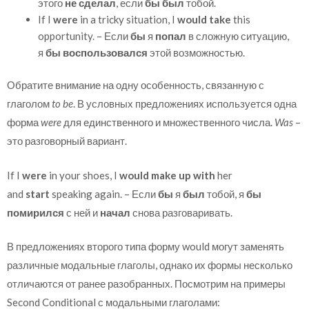
этого
не сделал
, если
бы был
тобой.
If I
were
in a tricky situation, I
would take
this
opportunity. – Если
бы
я
попал
в сложную ситуацию,
я
бы воспользовался
этой возможностью.
Обратите внимание на одну особенность, связанную с
глаголом
to be
. В условных предложениях используется одна
форма
were
для единственного и множественного числа.
Was
–
это разговорный вариант.
If I
were
in your shoes, I
would make up with
her
and
start
speaking again. – Если
бы
я
был
тобой, я
бы
помирился
с ней и
начал
снова разговаривать.
В предложениях второго типа форму would могут заменять
различные модальные глаголы, однако их формы несколько
отличаются от ранее разобранных. Посмотрим на примеры
Second Conditional с модальными глаголами: