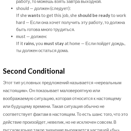
работу, то можешь взять завтра выходной.
should — должен (следует):
If she
wants
to get this job, she
should be ready
to work
hard — Если она хочет получить эту работу, то должна
быть готова много трудиться.
must — должен:
If it
rains,
you
must stay
at home — Если пойдет дождь,
ты должен остаться дома.
Second Conditional
Этот тип условных предложений называется «нереальным
настоящим». Он показывает маловероятную или
воображаемую ситуацию, которая относится к настоящему
или будущему времени. Такая ситуация обычно не
соответствует фактам в настоящем. То есть шанс того, что это
действие произойдет, невелик, но не исключен совсем. В
русском языке такое значение выражается частицей «бы».