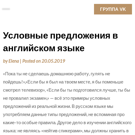
Skip
ГРУППА VK
to
content
Условные предложения в
английском языке
by
Elena
|
Posted on
20.05.2019
«Пока ты не сделаешь домашнюю работу, гулять не
пойдешь!»,»Если бы я был на твоем месте, я бы поменьше
смотрел телевизор», «Если бы ты подготовился лучше, ты бы
не провалил экзамен,» — всё это примеры условных
предложений из реальной жизни. В русском языке мы
употребляем данные типы предложений, не вспоминая про
какие-то особые правила. Другое дело в изучении английского
языка: не являясь «нейтив спикерами», мы должны хранить в