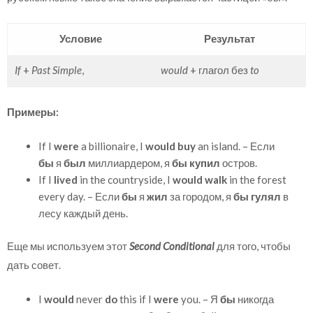
Условие
Результат
If
+
Past Simple
,
would
+ глагол без
to
Примеры:
If I
were
a billionaire, I
would buy
an island. – Если
бы
я
был
миллиардером, я
бы купил
остров.
If I
lived
in the countryside, I
would walk
in the forest
every day. – Если
бы
я
жил
за городом, я
бы гулял
в
лесу каждый день.
Еще мы используем этот
Second Conditional
для того, чтобы
дать совет.
I
would
never
do
this if I
were
you. – Я
бы
никогда