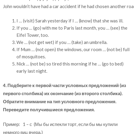
John wouldn’t have had a car accident if he had chosen another roa
I … (visit) Sarah yesterday if I … (know) that she was ill.
If you … (go) with me to Paris last month, you … (see) the
Eifel Tower, too.
We … (not get wet) if you … (take) an umbrella.
If Mum … (not open) the windows, our room … (not be) full
of mosquitoes.
Nick … (not be) so tired this morning if he … (go to bed)
early last night.
4. Подберите к первой части условных предложений (из
первого столбика) их окончание (из второго столбика).
Обратите внимание на тип условного предложения.
Переведите получившиеся предложения.
Пример: 1 – с (Мы бы испекли торт, если бы мы купили
немного яиц вчера.)