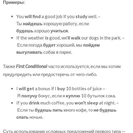
Примеры:
You
will find
a good job if you
study
well. –
Ты
найдешь
хорошую работу, если
будешь
хорошо
учиться
.
If the weather
is
good, we’
ll walk
our dogs in the park. –
Если погода
будет
хорошей, мы
пойдем
выгуливать
собак в парке.
Также
First Conditional
часто используется, если мы хотим
предупредить или предостеречь от чего-либо.
I
will get
a bonus if I
buy
10 bottles of juice –
Я
получу
бонус, если я
куплю
10
бутылок сока.
If you
drink
much coffee, you
won’t sleep
at night. –
Если ты
будешь пить
много кофе, то
не будешь
спать
ночью.
Суть использования условных предложений первого типа —