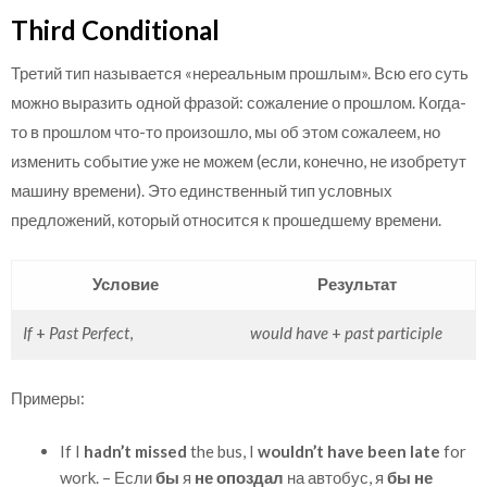
Third Conditional
Третий тип называется «нереальным прошлым». Всю его суть
можно выразить одной фразой: сожаление о прошлом. Когда-
то в прошлом что-то произошло, мы об этом сожалеем, но
изменить событие уже не можем (если, конечно, не изобретут
машину времени). Это единственный тип условных
предложений, который относится к прошедшему времени.
Условие
Результат
If
+
Past Perfect
,
would have
+
past participle
Примеры:
If I
hadn’t missed
the bus, I
wouldn’t have been late
for
work. – Если
бы
я
не опоздал
на автобус, я
бы не