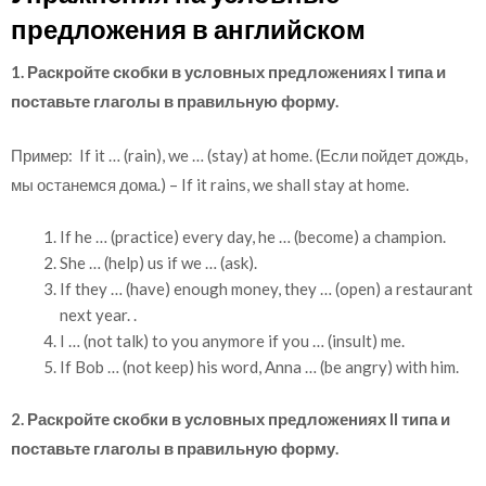
предложения в английском
1. Раскройте скобки в условных предложениях I типа и
поставьте глаголы в правильную форму.
Пример: If it … (rain), we … (stay) at home. (Если пойдет дождь,
мы останемся дома.) – If it rains, we shall stay at home.
If he … (practice) every day, he … (become) a champion.
She … (help) us if we … (ask).
If they … (have) enough money, they … (open) a restaurant
next year. .
I … (not talk) to you anymore if you … (insult) me.
If Bob … (not keep) his word, Anna … (be angry) with him.
2. Раскройте скобки в условных предложениях II типа и
поставьте глаголы в правильную форму.