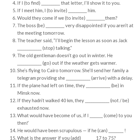
If I (to find) __________ that letter, I’ll show it to you.
If I meet him, I (to invite) __________ him.
Would they come if we (to invite) __________them?
The boss (be) __________ very disappointed if you aren’t at
the meeting tomorrow.
The teacher said, “I’ll begin the lesson as soon as Jack
_____________ (stop) talking.”
The old gentleman doesn’t go out in winter. He
_____________ (go) out if the weather gets warmer.
She’s flying to Cairo tomorrow. She’ll send her family a
telegram providing she _____________ (arrive) with a delay.
If the plane had left on time, they _____________ (be) in
Minsk now.
If they hadn’t walked 40 km, they _____________ (not / be)
exhausted now.
What would have become of us, if I _______ (come) to you
then!’
He would have been scrupulous — if he (can) ________ !
What is the answer if you (add) _______ 17 to 75?