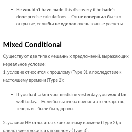
He
wouldn’t have made
this discovery if he
hadn’t
done
precise calculations. – Он
не совершил бы
это
открытие, если
бы не сделал
очень точные расчеты.
Mixed Conditional
Существуют два типа смешанных предложений, выражающих
нереальное условие:
1. условие относится к прошлому (Type 3), а последствие к
настоящему времени (Type 2):
If you
had taken
your medicine yesterday, you
would be
well today. – Если бы вы вчера приняли это лекарство,
теперь вы были бы здоровы.
2. условие НЕ относится к конкретному времени (Type 2), а
следствие относится к прошлому (Type 3):