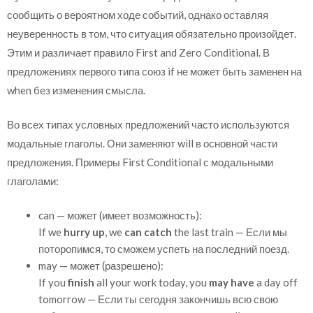
сообщить о вероятном ходе событий, однако оставляя
неуверенность в том, что ситуация обязательно произойдет.
Этим и различает правило First and Zero Conditional. В
предложениях первого типа союз if не может быть заменен на
when без изменения смысла.
Во всех типах условных предложений часто используются
модальные глаголы. Они заменяют will в основной части
предложения. Примеры First Conditional с модальными
глаголами:
can — может (имеет возможность):
If we
hurry up
, we
can catch
the last train — Если мы
поторопимся, то сможем успеть на последний поезд.
may — может (разрешено):
If you
finish
all your work today, you
may have
a day off
tomorrow — Если ты сегодня закончишь всю свою