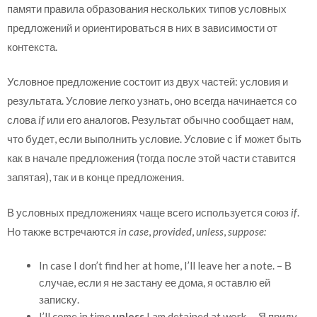
памяти правила образования нескольких типов условных
предложений и ориентироваться в них в зависимости от
контекста.
Условное предложение состоит из двух частей: условия и
результата. Условие легко узнать, оно всегда начинается со
слова
if
или его аналогов. Результат обычно сообщает нам,
что будет, если выполнить условие. Условие с if может быть
как в начале предложения (тогда после этой части ставится
запятая), так и в конце предложения.
В условных предложениях чаще всего используется союз
if
.
Но также встречаются
in case
,
provided
,
unless
,
suppose
:
In case I don’t find her at home, I’ll leave her a note. – В
случае, если я не застану ее дома, я оставлю ей
записку.
I’ll come in time
unless
I am detained at work. – Я приду