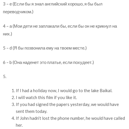
3 – е (Если бы я знал английский хорошо, я бы был
переводчиком.)
4 – а (Мои дети не заплакали бы, если бы он не крикнул на
них.)
5 – d (Я бы позвонила ему на твоем месте.)
6 – b (Она наденет это платье, если похудеет.)
5.
If I had a holiday now, I would go to the lake Baikal.
I will watch this film if you like it.
If you had signed the papers yesterday, we would have
sent them today.
If John hadn’t lost the phone number, he would have called
her.