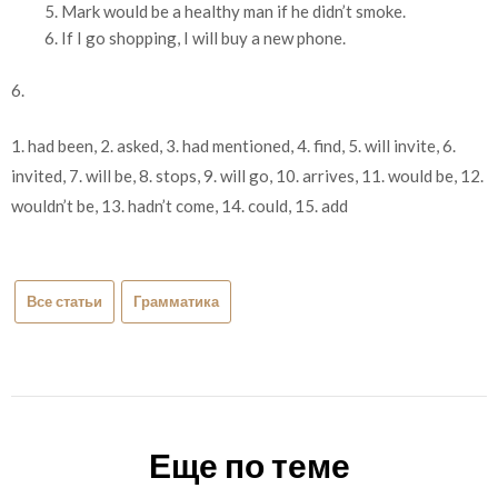
Mark would be a healthy man if he didn’t smoke.
If I go shopping, I will buy a new phone.
6.
1. had been, 2. asked, 3. had mentioned, 4. find, 5. will invite, 6.
invited, 7. will be, 8. stops, 9. will go, 10. arrives, 11. would be, 12.
wouldn’t be, 13. hadn’t come, 14. could, 15. add
Все статьи
Грамматика
Еще по теме