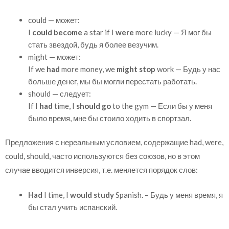
could — может:
I
could become
a star if I
were
more lucky — Я мог бы
стать звездой, будь я более везучим.
might — может:
If we
had
more money, we
might stop
work — Будь у нас
больше денег, мы бы могли перестать работать.
should — следует:
If I
had
time, I
should go
to the gym — Если бы у меня
было время, мне бы стоило ходить в спортзал.
Предложения с нереальным условием, содержащие had, were,
could, should, часто используются без союзов, но в этом
случае вводится инверсия, т.е. меняется порядок слов:
Had
I time, I
would study
Spanish. – Будь у меня время, я
бы стал учить испанский.