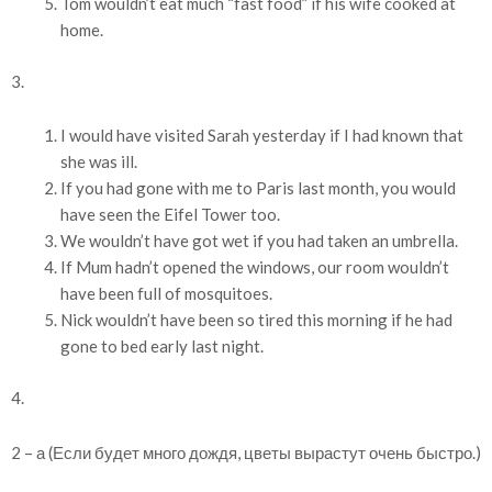
Tom wouldn’t eat much “fast food” if his wife cooked at
home.
3.
I would have visited Sarah yesterday if I had known that
she was ill.
If you had gone with me to Paris last month, you would
have seen the Eifel Tower too.
We wouldn’t have got wet if you had taken an umbrella.
If Mum hadn’t opened the windows, our room wouldn’t
have been full of mosquitoes.
Nick wouldn’t have been so tired this morning if he had
gone to bed early last night.
4.
2 – а (Если будет много дождя, цветы вырастут очень быстро.)