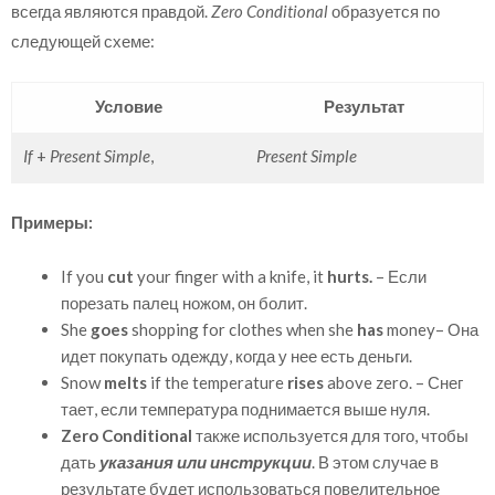
всегда являются правдой.
Zero Conditional
образуется по
следующей схеме:
Условие
Результат
If
+
Present Simple
,
Present Simple
Примеры:
If you
cut
your finger with a knife, it
hurts.
– Если
порезать палец ножом, он болит.
She
goes
shopping for clothes when she
has
money– Она
идет покупать одежду, когда у нее есть деньги.
Snow
melts
if the temperature
rises
above zero. – Снег
тает, если температура поднимается выше нуля.
Zero Conditional
также используется для того, чтобы
дать
указания или инструкции
. В этом случае в
результате будет использоваться повелительное