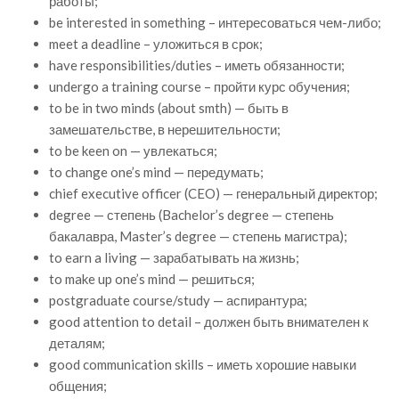
работы;
be interested in something – интересоваться чем-либо;
meet a deadline – уложиться в срок;
have responsibilities/duties – иметь обязанности;
undergo a training course – пройти курс обучения;
to be in two minds (about smth) — быть в
замешательстве, в нерешительности;
to be keen on — увлекаться;
to change one’s mind — передумать;
chief executive officer (CEO) — генеральный директор;
degree — степень (Bachelor’s degree — степень
бакалавра, Master’s degree — степень магистра);
to earn a living — зарабатывать на жизнь;
to make up one’s mind — решиться;
postgraduate course/study — аспирантура;
good attention to detail – должен быть внимателен к
деталям;
good communication skills – иметь хорошие навыки
общения;