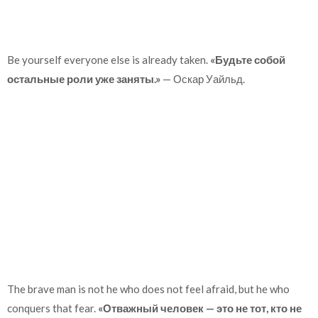
Be yourself everyone else is already taken.
«Будьте собой
остальные роли уже заняты.»
— Оскар Уайльд.
The brave man is not he who does not feel afraid, but he who
conquers that fear.
«Отважный человек — это не тот, кто не