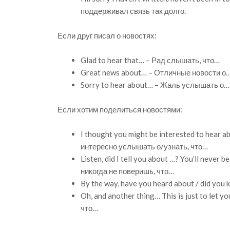
поддерживал связь так долго.
Если друг писал о новостях:
Glad to hear that… – Рад слышать, что…
Great news about… – Отличные новости о
Sorry to hear about… – Жаль услышать о…
Если хотим поделиться новостями:
I thought you might be interested to hear
интересно услышать о/узнать, что…
Listen, did I tell you about …? You’ll neve
никогда не поверишь, что…
By the way, have you heard about / did you
Oh, and another thing… This is just to let 
что…