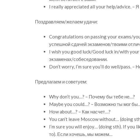
I really appreciated all your help/advice.
Поздравляем/желаем удачи:
Congratulations on passing your exams/you
успешной сдачей экзаменов/твоими отли
I wish you good luck/Good luck in/with yo
экзаменах/собеседовании.
Don’t worry, I’m sure you’ll do well/pass. –
Предлагаем и советуем:
Why don’t you…? – Почему бы тебе не…?
Maybe you could…? – Возможно ты мог бы
How about…? – Как насчет…?
You can’t leave Moscow without… (doing st
I’m sure you will enjoy… (doing sth). If you
то). Если хочешь, мы можем…