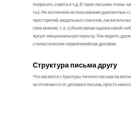
попросить совета и т.д. В таких письмах очень ча
ты). Не исключено использование диалектных сл
просторечий, модальных глаголов, ласкательных
свое мнение, т. е. субъективная оценка какой-л
яркую эмоциональную окраску. Как видите, друж
стилистических ограничений как деловая.
Структура письма другу
Что касается структуры личного письма на англи
не отличается от делового письма, просто неко