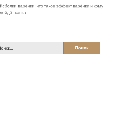
йсболки-варёнки: что такое эффект варёнки и кому
дойдёт кепка
йти: