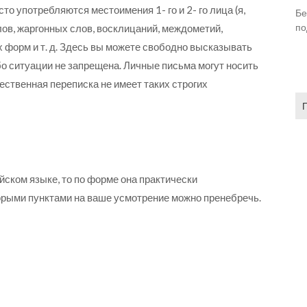
сто употребляются местоимения 1- го и 2- го лица (я,
Бе
по
ов, жаргонных слов, восклицаний, междометий,
 форм и т. д. Здесь вы можете свободно высказывать
ибо ситуации не запрещена. Личные письма могут носить
ественная переписка не имеет таких строгих
На
йском языке, то по форме она практически
торыми пунктами на ваше усмотрение можно пренебречь.