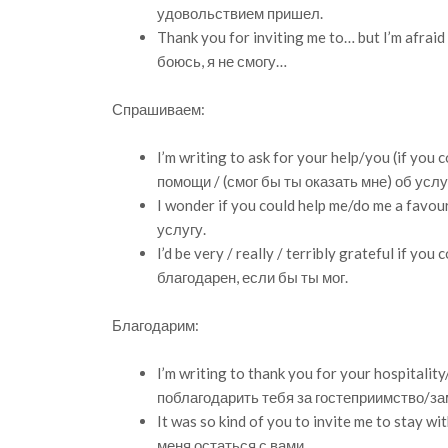
удовольствием пришел.
Thank you for inviting me to… but I’m afrai
боюсь, я не смогу…
Спрашиваем:
I’m writing to ask for your help/you (if you
помощи / (смог бы ты оказать мне) об услу
I wonder if you could help me/do me a favo
услугу.
I’d be very / really / terribly grateful if 
благодарен, если бы ты мог.
Благодарим:
I’m writing to thank you for your hospitali
поблагодарить тебя за гостеприимство/з
It was so kind of you to invite me to stay
меня остаться с вами.