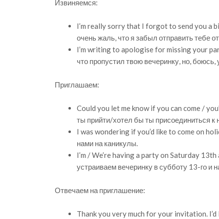
Извиняемся:
I’m really sorry that I forgot to send you a 
очень жаль, что я забыл отправить тебе о
I’m writing to apologise for missing your pa
что пропустил твою вечеринку, но, боюсь, 
Приглашаем:
Could you let me know if you can come / you
ты прийти/хотел бы ты присоединиться к 
I was wondering if you’d like to come on ho
нами на каникулы.
I’m / We’re having a party on Saturday 13th 
устраиваем вечеринку в субботу 13-го и н
Отвечаем на приглашение:
Thank you very much for your invitation. I