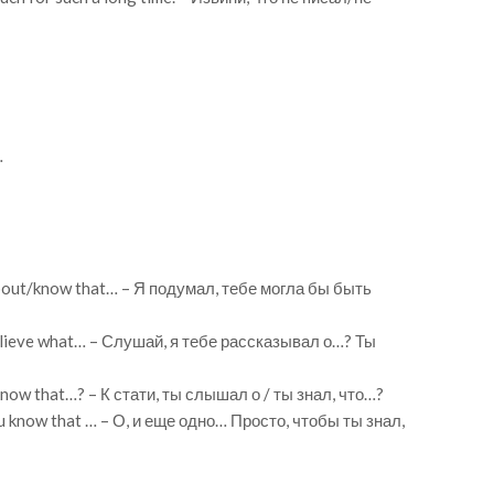
…
 about/know that… – Я подумал, тебе могла бы быть
r believe what… – Слушай, я тебе рассказывал о…? Ты
 know that…? – К стати, ты слышал о / ты знал, что…?
you know that … – О, и еще одно… Просто, чтобы ты знал,