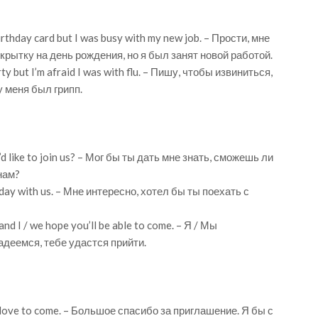
birthday card but I was busy with my new job. – Прости, мне
ткрытку на день рождения, но я был занят новой работой.
rty but I’m afraid I was with flu. – Пишу, чтобы извиниться,
у меня был грипп.
’d like to join us? – Мог бы ты дать мне знать, сможешь ли
нам?
liday with us. – Мне интересно, хотел бы ты поехать с
and I / we hope you’ll be able to come. – Я / Мы
адеемся, тебе удастся прийти.
’d love to come. – Большое спасибо за приглашение. Я бы с