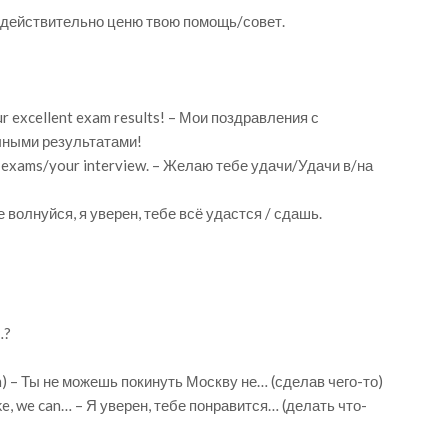
 – Я действительно ценю твою помощь/совет.
r excellent exam results! – Мои поздравления с
чными результатами!
ur exams/your interview. – Желаю тебе удачи/Удачи в/на
 Не волнуйся, я уверен, тебе всё удастся / сдашь.
…?
h) – Ты не можешь покинуть Москву не… (сделав чего-то)
 like, we can… – Я уверен, тебе понравится… (делать что-