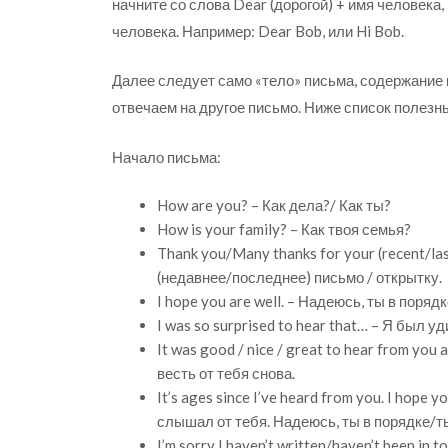
начните со слова Dear (дорогой) + имя человека,
человека. Например: Dear Bob, или Hi Bob.
Далее следует само «тело» письма, содержание 
отвечаем на другое письмо. Ниже список полезны
Начало письма:
How are you? – Как дела?/ Как ты?
How is your family? – Как твоя семья?
Thank you/Many thanks for your (recent/la
(недавнее/последнее) письмо / открытку.
I hope you are well. – Надеюсь, ты в порядк
I was so surprised to hear that… – Я был 
It was good / nice / great to hear from yo
весть от тебя снова.
It’s ages since I’ve heard from you. I hope y
слышал от тебя. Надеюсь, ты в порядке/ты
I’m sorry I haven’t written/haven’t been in 