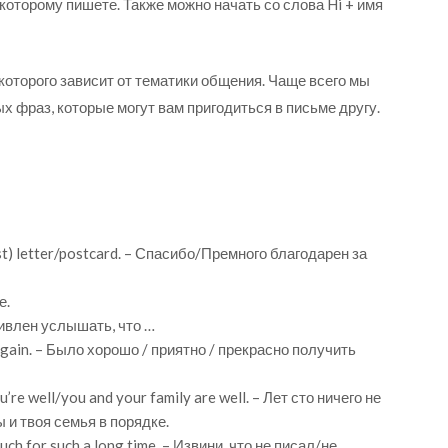
 которому пишете. Также можно начать со слова Hi + имя
которого зависит от тематики общения. Чаще всего мы
х фраз, которые могут вам пригодиться в письме другу.
st) letter/postcard. – Спасибо/Премного благодарен за
е.
удивлен услышать, что …
u again. – Было хорошо / приятно / прекрасно получить
ou’re well/you and your family are well. – Лет сто ничего не
 и твоя семья в порядке.
touch for such a long time. – Извини, что не писал/не