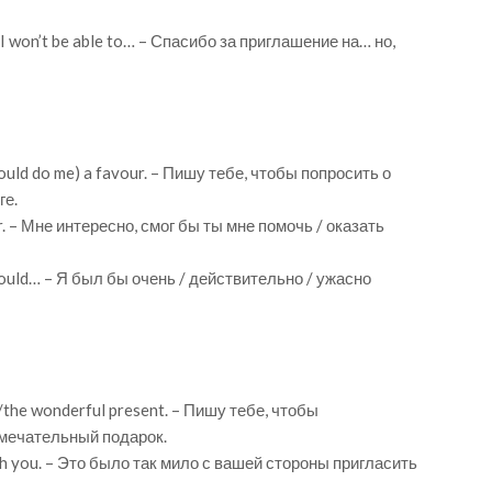
d I won’t be able to… – Спасибо за приглашение на… но,
 could do me) a favour. – Пишу тебе, чтобы попросить о
ге.
ur. – Мне интересно, смог бы ты мне помочь / оказать
you could… – Я был бы очень / действительно / ужасно
ty/the wonderful present. – Пишу тебе, чтобы
амечательный подарок.
 with you. – Это было так мило с вашей стороны пригласить