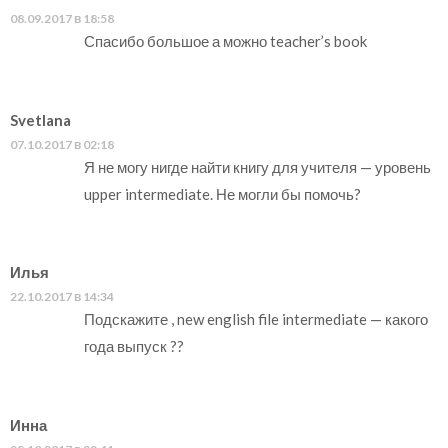
08.09.2017 в 18:58
Спасибо большое а можно teacher’s book
Svetlana
07.10.2017 в 02:18
Я не могу нигде найти книгу для учителя — уровень
upper intermediate. Не могли бы помочь?
Илья
22.10.2017 в 14:34
Подскажите , new english file intermediate — какого
года выпуск ??
Инна