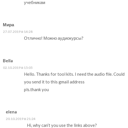
учебникам
Мира
27.07.2019 в 14:28
Отлично! Можно аудиокурсы?
Bella
02.10.2019 в 15:05
Hello. Thanks for tool kits. I need the audio file. Could
you send it to this gmail address
pls.thank you
elena
20.10.2019 в 21:24
Hi, why can’t you use the links above?