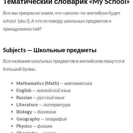
Тематический словарик «My School»
Все мы прекрасно знаем, что «школа» по-английски будет
school [skuːl]. А что по поводу школьных предметов и
принадлежностей?
Subjects — Школьные предметы
Все названия школьных предметов в английском пишутся в
большой буквы.
Mathematics (Math)
—
математика
English
—
английский язык
Russian
—
русский язык
Literature
—
литература
Biology
—
биология
Geography
— г
еография
Physics
—
физика