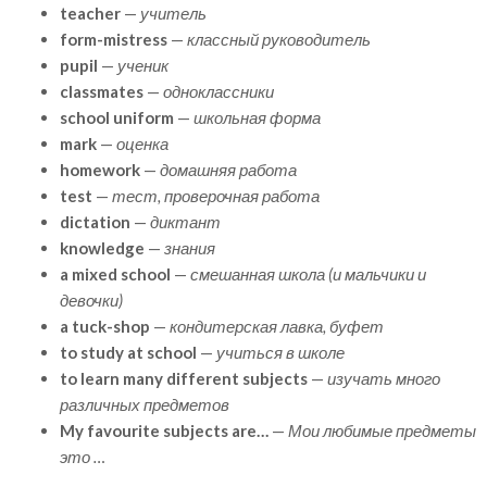
teacher
—
учитель
form-mistress
—
классный руководитель
pupil
—
ученик
classmates
—
одноклассники
school uniform
—
школьная форма
mark
—
оценка
homework
—
домашняя работа
test
—
тест, проверочная работа
dictation
—
диктант
knowledge
—
знания
a mixed school
—
смешанная школа (и мальчики и
девочки)
a tuck-shop
—
кондитерская лавка, буфет
to study at school
—
учиться в школе
to learn many different subjects
—
изучать много
различных предметов
My favourite subjects are…
—
Мои любимые предметы
это …