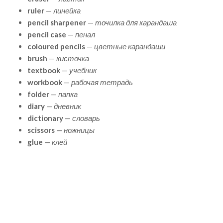
ruler
—
линейка
pencil sharpener
—
точилка для карандаша
pencil case
—
пенал
coloured pencils
—
цветные карандаши
brush
—
кисточка
textbook
—
учебник
workbook
—
рабочая тетрадь
folder
—
папка
diary
—
дневник
dictionary
—
словарь
scissors
—
ножницы
glue
—
клей