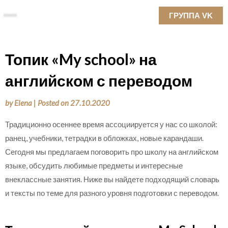
Skip
ГРУППА VK
to
content
Топик «My school» на
английском с переводом
by
Elena
|
Posted on
27.10.2020
Традиционно осеннее время ассоциируется у нас со школой:
ранец, учебники, тетрадки в обложках, новые карандаши.
Сегодня мы предлагаем поговорить про школу на английском
языке, обсудить любимые предметы и интересные
внеклассные занятия. Ниже вы найдете подходящий словарь
и тексты по теме для разного уровня подготовки с переводом.