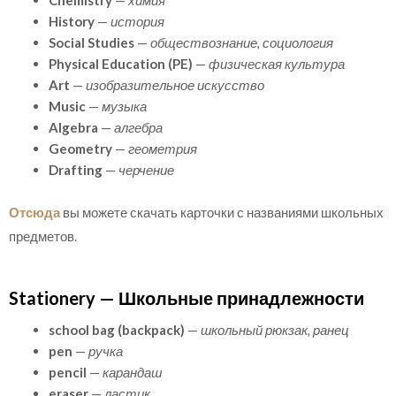
Chemistry
—
химия
History
—
история
Social Studies
—
обществознание, социология
Physical Education (PE)
—
физическая культура
Art
—
изобразительное искусство
Music
—
музыка
Algebra
—
алгебра
Geometry
—
геометрия
Drafting
—
черчение
Отсюда
вы можете скачать карточки с названиями школьных
предметов.
Stationery — Школьные принадлежности
school bag (backpack)
—
школьный рюкзак, ранец
pen
—
ручка
pencil
—
карандаш
eraser
—
ластик