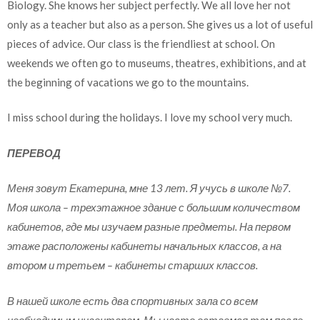
Biology. She knows her subject perfectly. We all love her not
only as a teacher but also as a person. She gives us a lot of useful
pieces of advice. Our class is the friendliest at school. On
weekends we often go to museums, theatres, exhibitions, and at
the beginning of vacations we go to the mountains.
I miss school during the holidays. I love my school very much.
ПЕРЕВОД
Меня зовут Екатерина, мне 13 лет. Я учусь в школе №7.
Моя школа – трехэтажное здание с большим количеством
кабинетов, где мы изучаем разные предметы. На первом
этаже расположены кабинеты начальных классов, а на
втором и третьем – кабинеты старших классов.
В нашей школе есть два спортивных зала со всем
необходимым инвентарем. Мы часто остаемся там после