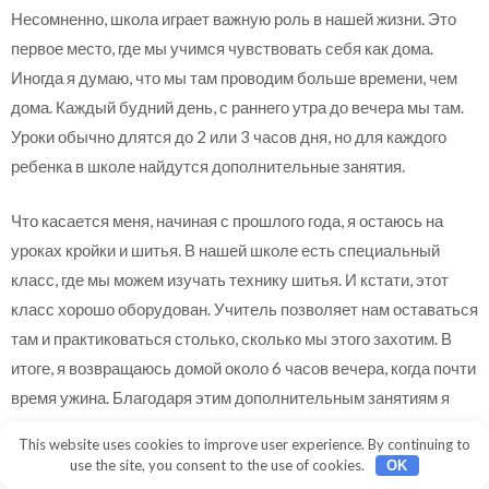
Несомненно, школа играет важную роль в нашей жизни. Это
первое место, где мы учимся чувствовать себя как дома.
Иногда я думаю, что мы там проводим больше времени, чем
дома. Каждый будний день, с раннего утра до вечера мы там.
Уроки обычно длятся до 2 или 3 часов дня, но для каждого
ребенка в школе найдутся дополнительные занятия.
Что касается меня, начиная с прошлого года, я остаюсь на
уроках кройки и шитья. В нашей школе есть специальный
класс, где мы можем изучать технику шитья. И кстати, этот
класс хорошо оборудован. Учитель позволяет нам оставаться
там и практиковаться столько, сколько мы этого захотим. В
итоге, я возвращаюсь домой около 6 часов вечера, когда почти
время ужина. Благодаря этим дополнительным занятиям я
поняла, кем хочу стать в будущем. Есть большая
This website uses cookies to improve user experience. By continuing to
вероятность, что я продолжу образование в области моды и
use the site, you consent to the use of cookies.
OK
дизайна. Также как я нашла наиболее подходящее для себя