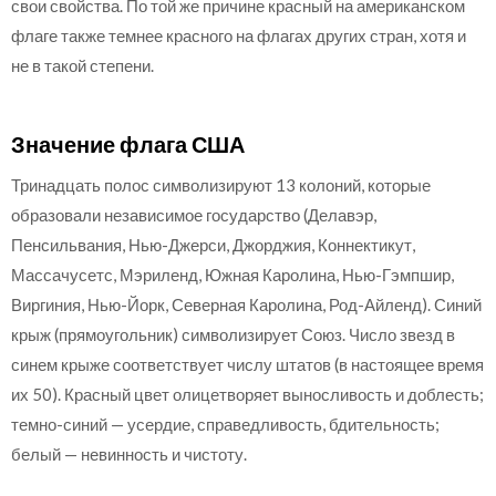
свои свойства. По той же причине красный на американском
флаге также темнее красного на флагах других стран, хотя и
не в такой степени.
Значение флага США
Тринадцать полос символизируют 13 колоний, которые
образовали независимое государство (Делавэр,
Пенсильвания, Нью-Джерси, Джорджия, Коннектикут,
Массачусетс, Мэриленд, Южная Каролина, Нью-Гэмпшир,
Виргиния, Нью-Йорк, Северная Каролина, Род-Айленд). Синий
крыж (прямоугольник) символизирует Союз. Число звезд в
синем крыже соответствует числу штатов (в настоящее время
их 50). Красный цвет олицетворяет выносливость и доблесть;
темно-синий — усердие, справедливость, бдительность;
белый — невинность и чистоту.