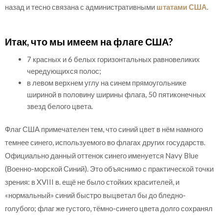
назад и тесно связана с административными
штатами США
.
Итак, что мы имеем на флаге США?
7 красных и 6 белых горизонтальных равновеликих
чередующихся полос;
в левом верхнем углу на синем прямоугольнике
шириной в половину ширины флага, 50 пятиконечных
звезд белого цвета.
Флаг США примечателен тем, что синий цвет в нём намного
темнее синего, используемого во флагах других государств.
Официально данный оттенок синего именуется Navy Blue
(Военно-морской Синий). Это объяснимо с практической точки
зрения: в XVIII в. ещё не было стойких красителей, и
«нормальный» синий быстро выцветал бы до бледно-
голубого; флаг же густого, тёмно-синего цвета долго сохранял