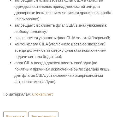
запрещается использовать флаг США в качестве
одежды, постельных принадлежностей или для
драпировки (исключением является драпировка гроба
на похоронах);
запрещается склонять флаг США в знак уважения к
любому человеку;
разрешается украшать флаг США золотой бахромой;
кантон флага США (угол синего цвета со звездами)
всегда должен быть сверху флага (за исключением
подачи сигнала бедствия);
флаг США всегда должен висеть свободно (по
понятным причинам исключение было сделано лишь
для флагов США, установленных американскими
астронавтами на Луне).
По материалам:
urokam.net
Все статьи
Это интересно